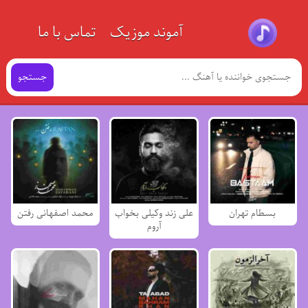
آموند موزیک
تماس با ما
جستجو
بسطام تهران
علی زند وکیلی بخواب
محمد اصفهانی رفتن
آروم