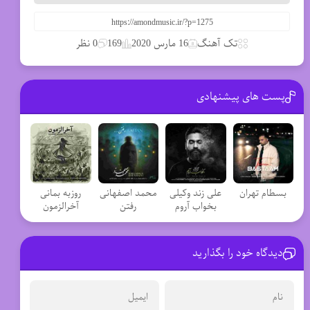
تک آهنگ
16 مارس 2020
169
0 نظر
پست های پیشنهادی
بسطام تهران
علی زند وکیلی
محمد اصفهانی
روزبه بمانی
بخواب آروم
رفتن
آخرالزمون
دیدگاه خود را بگذارید