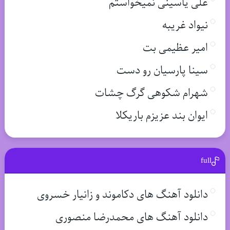
علی یاسینی نمیخواستم
نیواد غریبه
امیر عظیمی بت
سینا پارسیان رو دست
شهرام شکوهی گرگ چشات
ایوان بند عزیزم باریکلا
full
دانلود آهنگ های دکاموند و زانیار خسروی
دانلود آهنگ های محمدرضا منصوری