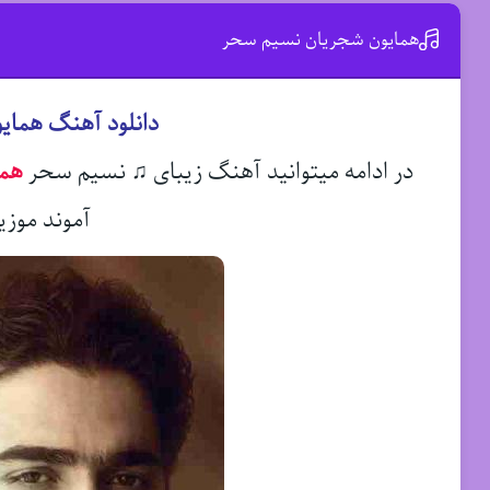
همایون شجریان نسیم سحر
دانلود آهنگ هما
در ادامه میتوانید آهنگ زیبای ♫ نسیم سحر
هما
آموند موزی