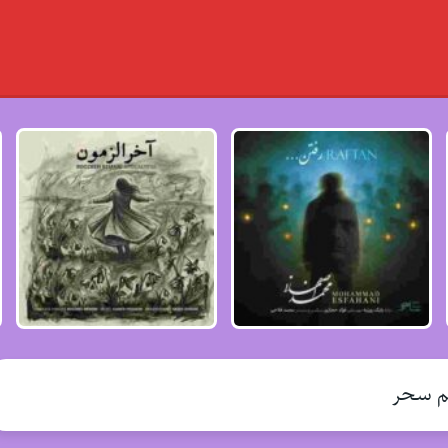
م سحر