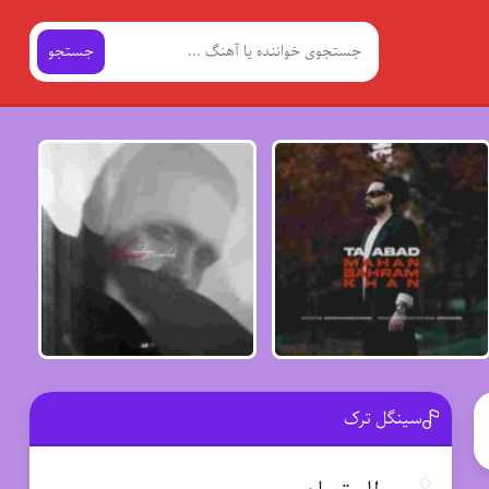
جستجو
سینگل ترک