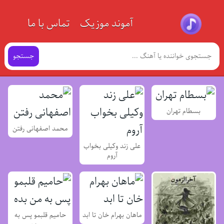
آموند موزیک
تماس با ما
جستجو
بسطام تهران
محمد اصفهانی رفتن
علی زند وکیلی بخواب
آروم
ماهان بهرام خان تا ابد
حامیم قلبمو پس به