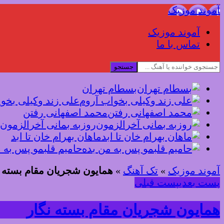
آموند موزیک
آموند موزیک
تماس با ما
جستجو
بسطام تهران
علی زند وکیلی بخو
محمد اصفهانی رفتن
روزبه بمانی آخرالزمون
ماهان بهرام خان تا ابد
حامیم قلبمو پس به 
آموند موزیک
»
تک آهنگ
»
همایون شجریان مقام بسته ن
پست بعدی
پست قبلی
همایون شجریان مقام بسته نگار