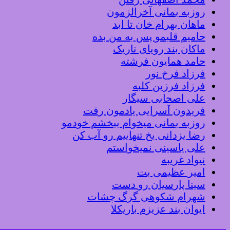
روزبه بمانی آخرالزمون
ماهان بهرام خان تا ابد
حامیم قلبمو پس به من بده
ماکان بند رویای تاریک
حامد همایون فرشته
فرزاد فرخ نور
فرزاد فرزین کلبه
علی اصحابی سیگار
فریدون آسرایی یادمون رفت
روزبه بمانی میخوام ببخشم خودمو
رضا یزدانی یخ تنهاییم رو آب کن
علی یاسینی نمیخواستم
نیواد غریبه
امیر عظیمی بت
سینا پارسیان رو دست
شهرام شکوهی گرگ چشات
ایوان بند عزیزم باریکلا