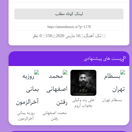
لینک کوتاه مطلب
تک آهنگ
16 مارس 2020
158
0 نظر
پست های پیشنهادی
علی زند وکیلی
بسطام تهران
بخواب آروم
محمد اصفهانی
روزبه بمانی
رفتن
آخرالزمون