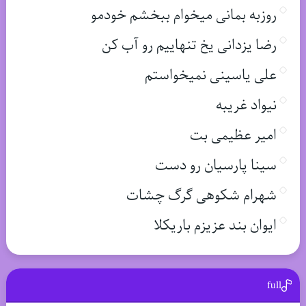
روزبه بمانی میخوام ببخشم خودمو
رضا یزدانی یخ تنهاییم رو آب کن
علی یاسینی نمیخواستم
نیواد غریبه
امیر عظیمی بت
سینا پارسیان رو دست
شهرام شکوهی گرگ چشات
ایوان بند عزیزم باریکلا
full