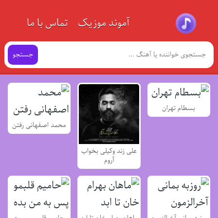
آموند موزیک
تماس با ما
جستجو
بسطام تهران
محمد اصفهانی رفتن
علی زند وکیلی بخواب
آروم