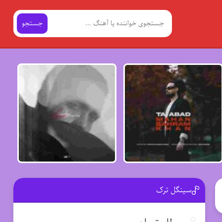
جستجو
سینگل ترک