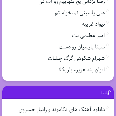
رضا یزدانی یخ تنهاییم رو آب کن
علی یاسینی نمیخواستم
نیواد غریبه
امیر عظیمی بت
سینا پارسیان رو دست
شهرام شکوهی گرگ چشات
ایوان بند عزیزم باریکلا
full
دانلود آهنگ های دکاموند و زانیار خسروی