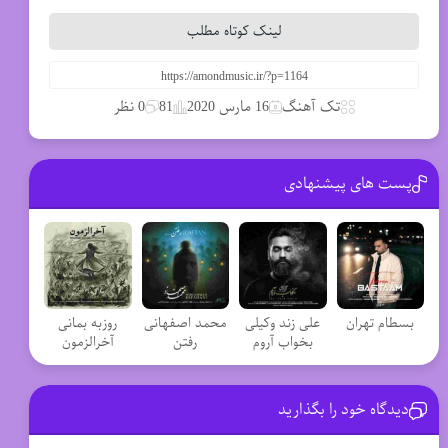
لینک کوتاه مطلب
تک آهنگ
16 مارس 2020
81
0 نظر
پست های پیشنهادی
بسطام تهران
علی زند وکیلی
محمد اصفهانی
روزبه بمانی
بخواب آروم
رفتن
آخرالزمون
دیدگاه خود را بگذارید