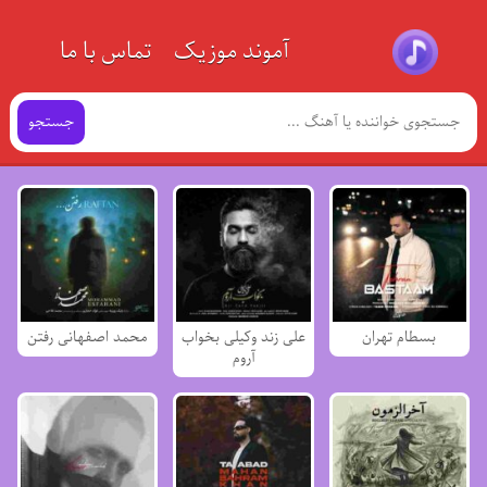
آموند موزیک
تماس با ما
جستجو
بسطام تهران
علی زند وکیلی بخواب
محمد اصفهانی رفتن
آروم