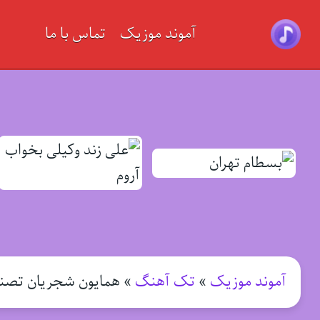
آموند موزیک
تماس با ما
آموند موزیک
»
تک آهنگ
»
همایون شجریان تصنی