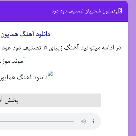
همایون شجریان تصنیف دود عود
دانلود آهنگ همایون
در ادامه میتوانید آهنگ زیبای ♫ تصنیف دود عود
ه
آموند موزی
پخش آنل