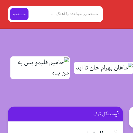
جستجو
سینگل ترک