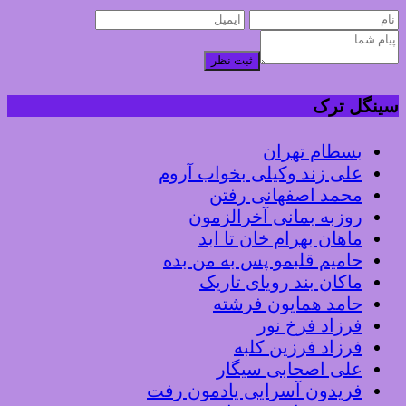
ثبت نظر
سینگل ترک
بسطام تهران
علی زند وکیلی بخواب آروم
محمد اصفهانی رفتن
روزبه بمانی آخرالزمون
ماهان بهرام خان تا ابد
حامیم قلبمو پس به من بده
ماکان بند رویای تاریک
حامد همایون فرشته
فرزاد فرخ نور
فرزاد فرزین کلبه
علی اصحابی سیگار
فریدون آسرایی یادمون رفت