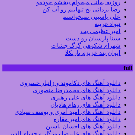
روزبه بمانی میخوام ببخشم خودمو
رضا یزدانی یخ تنهاییم رو آب کن
علی یاسینی نمیخواستم
نیواد غریبه
امیر عظیمی بت
سینا پارسیان رو دست
شهرام شکوهی گرگ چشات
ایوان بند عزیزم باریکلا
full
دانلود آهنگ های دکاموند و زانیار خسروی
دانلود آهنگ های محمدرضا منصوری
دانلود آهنگ های علی رهبری
دانلود آهنگ های رهام هادیان
دانلود آهنگ های امید آمری و یوسف صیادی
دانلود آهنگ های امیر مقاره
دانلود آهنگ های احسان یاسین
دانلود آهنگ های علیرضا روزگار و حسام الدین