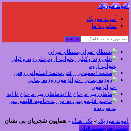
آموند موزیک
آموند موزیک
تماس با ما
جستجو
بسطام تهران
علی زند وکیلی
بخواب آروم
محمد اصفهانی رفتن
روزبه بمانی
آخرالزمون
ماهان بهرام خان تا ابد
حامیم قلبمو پس
به من بده
آموند موزیک
»
تک آهنگ
»
همایون شجریان بی نشان
پست بعدی
پست قبلی