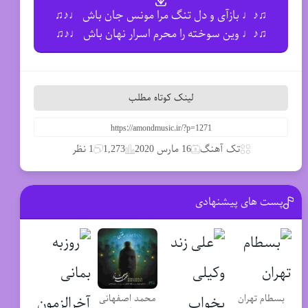
♫♪♩ بازآی و دل تنگ مرا مونس جان باش ♩♪♫
♫♪♩ وین سوخته را محرم اسرار نهان باش ♩♪♫
لینک کوتاه مطلب
تک آهنگ
16 مارس 2020
1,273
1 نظر
پست های پیشنهادی
محمد اصفهانی
بسطام تهران