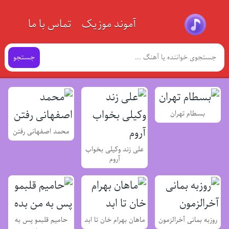
آموند موزیک
تماس با ما
جستجو
بسطام تهران
محمد اصفهانی رفتن
علی زند وکیلی بخواب
آروم
روزبه بمانی آخرالزمون
ماهان بهرام خان تا ابد
حامیم قلبمو پس به