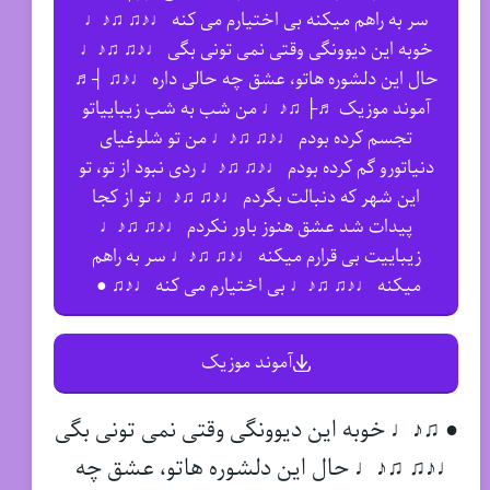
سر به راهم میکنه بی اختیارم می کنه ♩♪♫ ♫♪♩
خوبه این دیوونگی وقتی نمی تونی بگی ♩♪♫ ♫♪♩
حال این دلشوره هاتو، عشق چه حالی داره ♩♪♫ ┤♬
آموند موزیک ♬├ ♫♪♩ من شب به شب زیباییاتو
تجسم کرده بودم ♩♪♫ ♫♪♩ من تو شلوغیای
دنیاتورو گم کرده بودم ♩♪♫ ♫♪♩ ردی نبود از تو، تو
این شهر که دنبالت بگردم ♩♪♫ ♫♪♩ تو از کجا
پیدات شد عشق هنوز باور نکردم ♩♪♫ ♫♪♩
زیباییت بی قرارم میکنه ♩♪♫ ♫♪♩ سر به راهم
میکنه ♩♪♫ ♫♪♩ بی اختیارم می کنه ♩♪♫ ●
آموند موزیک
● ♫♪♩ خوبه این دیوونگی وقتی نمی تونی بگی
♩♪♫ ♫♪♩ حال این دلشوره هاتو، عشق چه