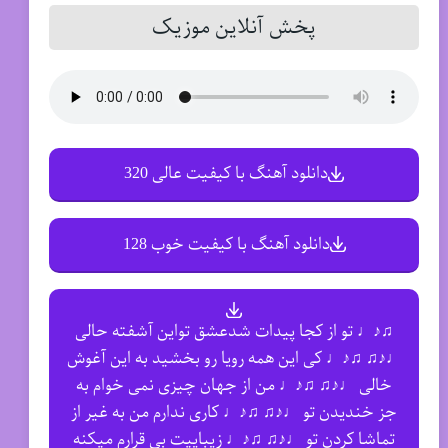
پخش آنلاین موزیک
دانلود آهنگ با کیفیت عالی 320
دانلود آهنگ با کیفیت خوب 128
♫♪♩ تو از کجا پیدات شدعشق تواین آشفته حالی
♩♪♫ ♫♪♩ کی این همه رویا رو بخشید به این آغوش
خالی ♩♪♫ ♫♪♩ من از جهان چیزی نمی خوام به
جز خندیدن تو ♩♪♫ ♫♪♩ کاری ندارم من به غیر از
تماشا کردن تو ♩♪♫ ♫♪♩ زیباییت بی قرارم میکنه