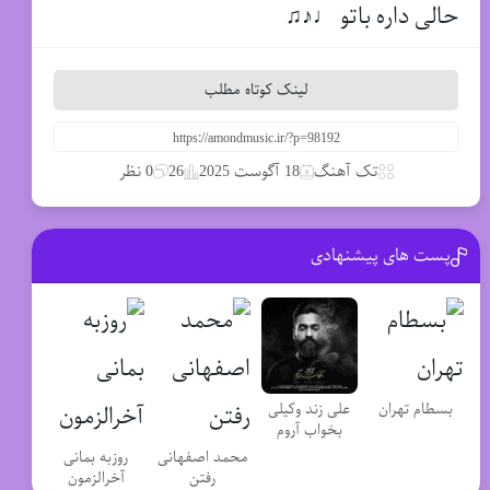
حالی داره باتو ♩♪♫
لینک کوتاه مطلب
تک آهنگ
18 آگوست 2025
26
0 نظر
پست های پیشنهادی
علی زند وکیلی
بسطام تهران
بخواب آروم
محمد اصفهانی
روزبه بمانی
رفتن
آخرالزمون