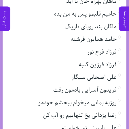
ماهان بهرام خان تا ابد
حامیم قلبمو پس به من بده
پست بعدی
پست قبلی
ماکان بند رویای تاریک
حامد همایون فرشته
فرزاد فرخ نور
فرزاد فرزین کلبه
علی اصحابی سیگار
فریدون آسرایی یادمون رفت
روزبه بمانی میخوام ببخشم خودمو
رضا یزدانی یخ تنهاییم رو آب کن
علی یاسینی نمیخواستم