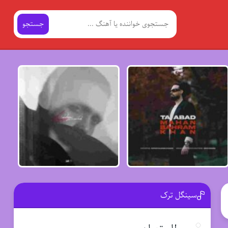
جستجو
سینگل ترک