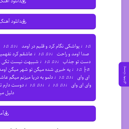
دانلود آهنگ 
دانلود آهنگ 
♫♪♩ یواشکی نگام کرد و قلبم در اومد ♩♪♫ ♫♪
صدا اومد و راحت ♩♪♫ ♫♪♩ عاشقم کرد نفهمید
دست تو جذاب ♩♪♫ ♫♪♩ شبیهت نیست تکی مث
♬├ ♫♪♩ یه خبری شده میگن تو شهر میگن اومده ی
پست بعدی
ای وای ♩♪♫ ♫♪♩ دلمو به دریا میزنم میگم ع
وای ای وای ♩♪♫ ♫♪♩ ♩♪♫ ♫♪♩ دوست دارم تو
دلیل م
آم