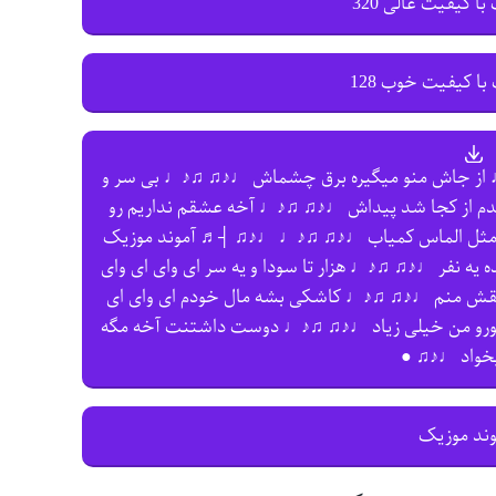
با کیفیت عالی 320
با کیفیت خوب 128
♩ از جاش منو میگیره برق چشماش ♩♪♫ ♫♪♩ بی سر و
م از کجا شد پیداش ♩♪♫ ♫♪♩ آخه عشقم نداریم رو
ل الماس کمیاب ♩♪♫ ♫♪♩ ♩♪♫ ┤♬ آموند موزیک
ه نفر ♩♪♫ ♫♪♩ هزار تا سودا و یه سر ای وای ای وای
اشقش منم ♩♪♫ ♫♪♩ کاشکی بشه مال خودم ای وای ای
رو من خیلی زیاد ♩♪♫ ♫♪♩ دوست داشتنت آخه مگه
یخواد ♩♪♫ ●
وند موزیک