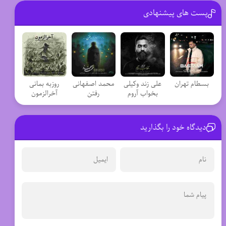
پست های پیشنهادی
بسطام تهران
علی زند وکیلی
محمد اصفهانی
روزبه بمانی
بخواب آروم
رفتن
آخرالزمون
دیدگاه خود را بگذارید