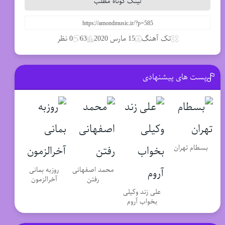
لینک کوتاه مطلب
تک آهنگ
15 مارس 2020
63
0 نظر
پست های پیشنهادی
بسطام تهران
محمد اصفهانی
روزبه بمانی
رفتن
آخرالزمون
علی زند وکیلی
بخواب آروم