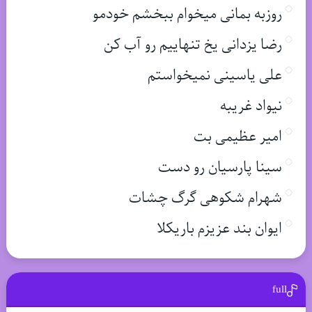
روزبه بمانی میخوام ببخشم خودمو
رضا یزدانی یخ تنهاییم رو آب کن
علی یاسینی نمیخواستم
نیواد غریبه
امیر عظیمی بت
سینا پارسیان رو دست
شهرام شکوهی گرگ چشات
ایوان بند عزیزم باریکلا
full