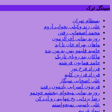
سینگل ترک
بسطام تهران
علی زند وکیلی بخواب آروم
محمد اصفهانی رفتن
روزبه بمانی آخرالزمون
ماهان بهرام خان تا ابد
حامیم قلبمو پس به من بده
ماکان بند رویای تاریک
حامد همایون فرشته
فرزاد فرخ نور
فرزاد فرزین کلبه
علی اصحابی سیگار
فریدون آسرایی یادمون رفت
روزبه بمانی میخوام ببخشم خودمو
رضا یزدانی یخ تنهاییم رو آب کن
علی یاسینی نمیخواستم
نیواد غریبه