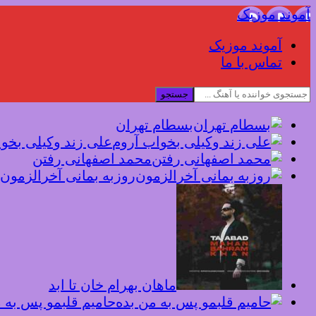
آموند موزیک
آموند موزیک
تماس با ما
جستجو
بسطام تهران
علی زند وکیلی بخو
محمد اصفهانی رفتن
روزبه بمانی آخرالزمون
ماهان بهرام خان تا ابد
حامیم قلبمو پس به 