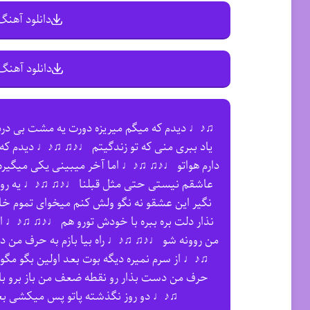
دانلود آهنگ 
دانلود آهنگ 
♫♪♩ دیدم که میگم میریزه دورت یه مشت بی در
یاد ببری منی که تو زندگیتم ♩♪♫ ♫♪♩ دیدم که م
دارم هواتو ♩♪♫ ♫♪♩ اما آخر میبینی یکی میگیره
عاشقم نیستی حتی مثل قبلنا ♩♪♫ ♫♪♩ یه رو
نگیر این عشقو نه نگو ولش کنم میخوای تموم
نذار دلت بره ببره با خودش تورو هم ♩♪♫ ♫♪♩ از
من روونه شو ♩♪♫ ♫♪♩ راه بیا بازم به حرف من د
♫♪♩ از سرم نمیره دیگه بوت بعد اولین بگو مگو
حرف من دست بذار رو نقطه ضعف من باز برو باز
♫♪♩ دو روز نگذشته پاتو پس میکشی ب