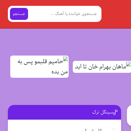
جستجو
سینگل ترک