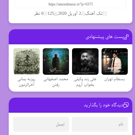
تک آهنگ
2 آوریل 2020
125
0 نظر
پست های پیشنهادی
بسطام تهران
علی زند وکیلی
محمد اصفهانی
روزبه بمانی
بخواب آروم
رفتن
آخرالزمون
دیدگاه خود را بگذارید