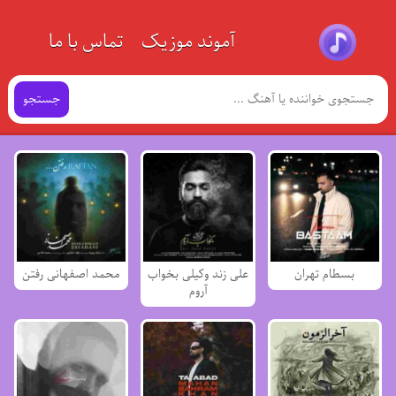
آموند موزیک
تماس با ما
جستجو
بسطام تهران
علی زند وکیلی بخواب
محمد اصفهانی رفتن
آروم