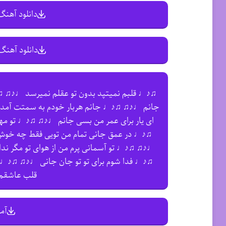
دانلود آهنگ 
دانلود آهنگ 
♫♪♩ قلبم نمیتپد بدون تو عقلم نمیرسد ♩♪♫ 
جانم ♩♪♫ ♫♪♩ جانم هربار خودم به سمتت آمد
ای یار برای عمر من بسی جانم ♩♪♫ ♫♪♩ تو 
♫♪♩ در عمق جانی تمام من تویی فقط چه خوش
♩♪♫ ♫♪♩ تو آسمانی پرم من از هوای تو مگر ند
♫♪♩ فدا شوم برای تو تو جان جانی ♩♪♫ 
قلب عاشق
آم