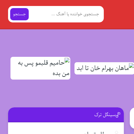
جستجو
سینگل ترک