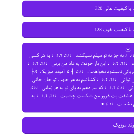
با کیفیت عالی 320
با کیفیت خوب 128
♫♪♩ به جز به تو میلم نمیکشد ♩♪♫ ♫♪♩ به هر کسی
م ♩♪♫ ♫♪♩ این بار خودت به داد من برس ♩♪♫ ♫♪♩
مهربانی نمیشود نخواهمت ♩♪♫ ┤♬ آموند موزیک ♬├
 توانی ♩♪♫ ♫♪♩ کشانیم به هر جهت تو جان جانی
انی ♩♪♫ ♫♪♩ که سر دهم به پای تو به هر زمانی ♩♪♫
♫♪♩ عشقت بت غرور من شکست چشمت ♩♪♫ ♫♪♩ به
م نشست ♩♪♫ ●
وند موزیک