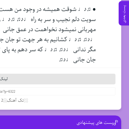
● ♫♪♩ شوقت همیشه در وجود من هست
پست بعدی
سویت دلم نجیب و سر به راه ♩♪♫ ♫♪♩ ر
مهربانی نمیشود نخواهمت در عمق جانی 
♩♪♫ ♫♪♩ کشانیم به هر جهت تو جان جان
مگر ندانی ♩♪♫ ♫♪♩ که سر دهم به پای تو
جان جانی ♩♪♫
لینک 
تک آهنگ
2 آوریل 2020
پست های پیشنهادی