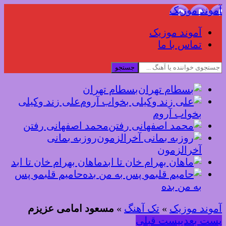
موند موزیک
آموند موزیک
تماس با ما
جستجو
بسطام تهران
علی زند وکیلی
بخواب آروم
محمد اصفهانی رفتن
روزبه بمانی
آخرالزمون
ماهان بهرام خان تا ابد
حامیم قلبمو پس
به من بده
موند موزیک
»
تک آهنگ
»
مسعود امامی عزیزم
ست بعدی
پست قبلی