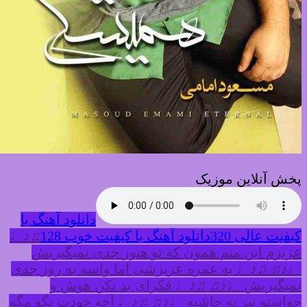
خش آنلاین موزیک
دانلود آهنگ با
یفیت عالی 320
دانلود آهنگ با کیفیت خوب 128
♫♪♩
زیزم این منم همون که تو هنوز جدی نمیگیریش
♪♫ ♫♪♩ یه عمره عزیزشی اما واسه یه روز جدی
میگیریش ♩♪♫ ♫♪♩ فکرای بد نکن هوش و
واستو نبر به حاشیه ♩♪♫ ♫♪♩ آخه خودت بگو مگه