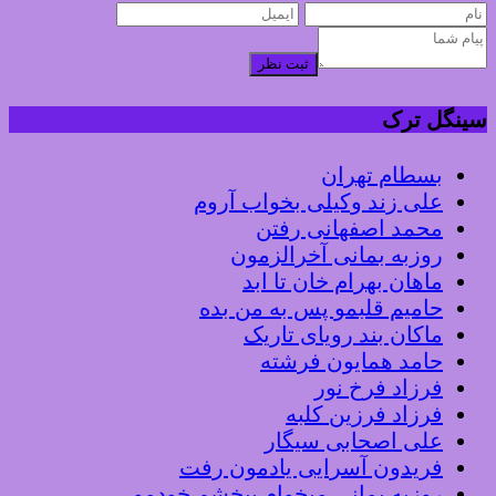
ثبت نظر
ینگل ترک
بسطام تهران
علی زند وکیلی بخواب آروم
محمد اصفهانی رفتن
روزبه بمانی آخرالزمون
ماهان بهرام خان تا ابد
حامیم قلبمو پس به من بده
ماکان بند رویای تاریک
حامد همایون فرشته
فرزاد فرخ نور
فرزاد فرزین کلبه
علی اصحابی سیگار
فریدون آسرایی یادمون رفت
روزبه بمانی میخوام ببخشم خودمو