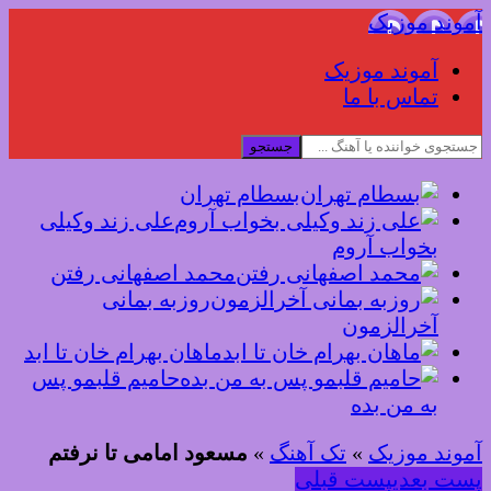
آموند موزیک
آموند موزیک
تماس با ما
جستجو
بسطام تهران
علی زند وکیلی
بخواب آروم
محمد اصفهانی رفتن
روزبه بمانی
آخرالزمون
ماهان بهرام خان تا ابد
حامیم قلبمو پس
به من بده
آموند موزیک
»
تک آهنگ
»
مسعود امامی تا نرفتم
پست بعدی
پست قبلی