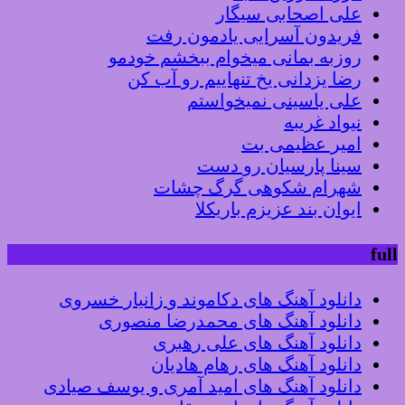
علی اصحابی سیگار
فریدون آسرایی یادمون رفت
روزبه بمانی میخوام ببخشم خودمو
رضا یزدانی یخ تنهاییم رو آب کن
علی یاسینی نمیخواستم
نیواد غریبه
امیر عظیمی بت
سینا پارسیان رو دست
شهرام شکوهی گرگ چشات
ایوان بند عزیزم باریکلا
full
دانلود آهنگ های دکاموند و زانیار خسروی
دانلود آهنگ های محمدرضا منصوری
دانلود آهنگ های علی رهبری
دانلود آهنگ های رهام هادیان
دانلود آهنگ های امید آمری و یوسف صیادی