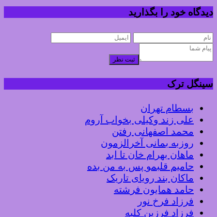
دیدگاه خود را بگذارید
ثبت نظر
سینگل ترک
بسطام تهران
علی زند وکیلی بخواب آروم
محمد اصفهانی رفتن
روزبه بمانی آخرالزمون
ماهان بهرام خان تا ابد
حامیم قلبمو پس به من بده
ماکان بند رویای تاریک
حامد همایون فرشته
فرزاد فرخ نور
فرزاد فرزین کلبه