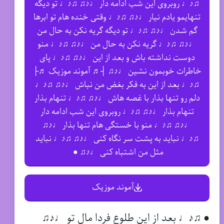
♫♪♩ روبروی این شب ادامه دار ♩♪♫ ♫♪♩ تو دیگه
تنهایمو یادم نیار ♩♪♫ ♫♪♩ وقتی خنده هام تو ابرها
گم شدن ♩♪♫ ♫♪♩ تو دیگه گریه نکن به حال من
♩♪♫ ♫♪♩ گریه نکن به حال من ♩♪♫ ♫♪♩ منو
دوست نداشته باش و بعد از این ♩♪♫ ♫♪♩ پای
خاطرات خوبمون نشین ♩♪♫ ┤♬ آموند موزیک ♬├
♫♪♩ بعد از این به فکر بغض من نباش ♩♪♫ ♫♪♩
دلم رو تنها بذار با غصه هاش ♩♪♫ ♫♪♩ تنهام بذار
تنهام بذار ♩♪♫ ♫♪♩ روبروی این شب ادامه دار
♩♪♫ ♫♪♩ منو با خستگی هام تنها بذار ♩♪♫
♫♪♩ نباید به پشت سر نگاه کنی ♩♪♫ ♫♪♩ نباید
مثل من اشتباه کنی ♩♪♫ ●
آموند موزیک
● ♫♪♩ بعد از این طلوع فردا مال تو ♩♪♫