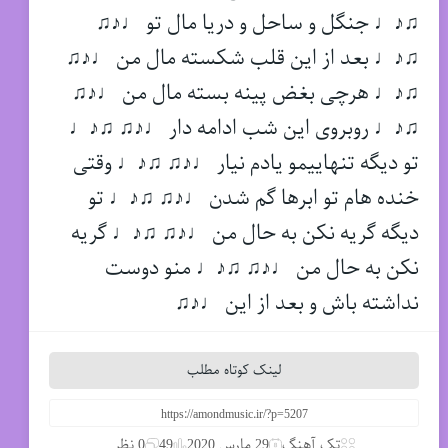
♫♪♩ جنگل و ساحل و دریا مال تو ♩♪♫
♫♪♩ بعد از این قلب شکسته مال من ♩♪♫
♫♪♩ هرچی بغض پینه بسته مال من ♩♪♫
♫♪♩ روبروی این شب ادامه دار ♩♪♫ ♫♪♩
تو دیگه تنهاییمو یادم نیار ♩♪♫ ♫♪♩ وقتی
خنده هام تو ابرها گم شدن ♩♪♫ ♫♪♩ تو
دیگه گریه نکن به حال من ♩♪♫ ♫♪♩ گریه
نکن به حال من ♩♪♫ ♫♪♩ منو دوست
نداشته باش و بعد از این ♩♪♫
لینک کوتاه مطلب
تک آهنگ
29 مارس 2020
49
0 نظر