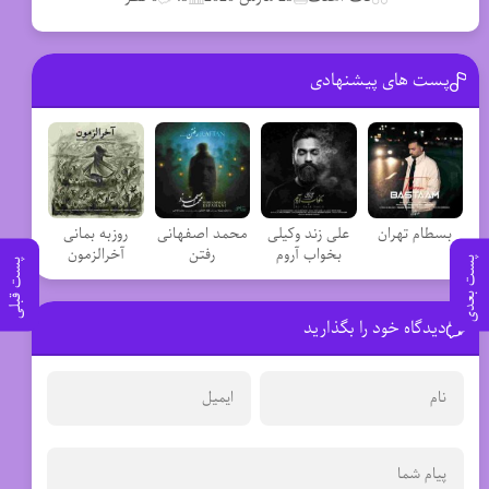
پست های پیشنهادی
بسطام تهران
علی زند وکیلی
محمد اصفهانی
روزبه بمانی
بخواب آروم
رفتن
آخرالزمون
پست بعدی
پست قبلی
دیدگاه خود را بگذارید