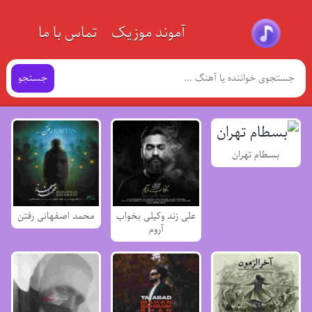
آموند موزیک
تماس با ما
جستجو
بسطام تهران
علی زند وکیلی بخواب
محمد اصفهانی رفتن
آروم