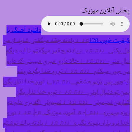
پخش آنلاین موزیک
دانلود آهنگ با
کیفیت خوب 128
♫♪♩ یادته چقد میگفتی شاید از من
دل بکنی ♩♪♫ ♫♪♩ یادته چقدر میگفتم تا ابد دیگه
مال منی ♩♪♫ ♫♪♩ حالا داری میری میبینی که دارم
من جون میکنم ♩♪♫ ♫♪♩ تو رو خدا بگو دروغه
اینجور پس نزنم عشقم ♩♪♫ ♫♪♩ تورو خدا نذار بگن
بمن تو دنبال اونی ♩♪♫ ♫♪♩ تورو خدا نذار بگن
کنارمن نمیمونی ♩♪♫ ♫♪♩ نمیدونی اگه بری دلم دو
روزه میمیره ♩♪♫ ┤♬ آموند موزیک ♬├ ♫♪♩ تورو
خدا نرو بذار بهونه نگیره ♩♪♫ ♫♪♩ یادته برات نوشتم