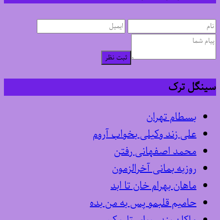
ثبت نظر
سینگل ترک
بسطام تهران
علی زند وکیلی بخواب آروم
محمد اصفهانی رفتن
روزبه بمانی آخرالزمون
ماهان بهرام خان تا ابد
حامیم قلبمو پس به من بده