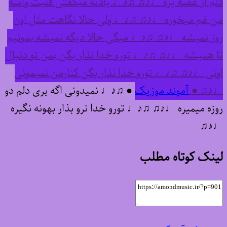
دلم از غصه پره ♩♪♫ ♫♪♩ یادته میگفتی قلبت واسه
من غم میخوره ♩♪♫ ♫♪♩ ولی حالا نگاهت مثل اون
روز نمیشه ♩♪♫ ♫♪♩ میگی حالا دیگه نمیشه بمونیم
تا همیشه ♩♪♫ ♫♪♩ تورو خدا نذار بگن بمن تو دنبال
اونی ♩♪♫ ♫♪♩ تورو خدا نذار بگن کنارمن نمیمونی
♩♪♫ ●
آموند موزیک
● ♫♪♩ نمیدونی اگه بری دلم دو
روزه میمیره ♩♪♫ ♫♪♩ تورو خدا نرو بذار بهونه نگیره
♩♪♫
لینک کوتاه مطلب