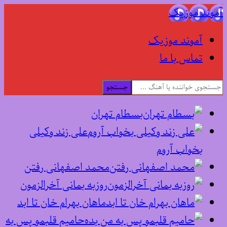
آموند موزیک
آموند موزیک
تماس با ما
جستجو
بسطام تهران
علی زند وکیلی
بخواب آروم
محمد اصفهانی رفتن
روزبه بمانی آخرالزمون
ماهان بهرام خان تا ابد
حامیم قلبمو پس به