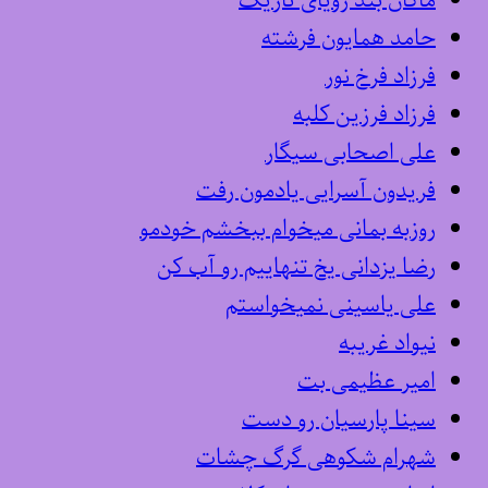
ماکان بند رویای تاریک
حامد همایون فرشته
فرزاد فرخ نور
فرزاد فرزین کلبه
علی اصحابی سیگار
فریدون آسرایی یادمون رفت
روزبه بمانی میخوام ببخشم خودمو
رضا یزدانی یخ تنهاییم رو آب کن
علی یاسینی نمیخواستم
نیواد غریبه
امیر عظیمی بت
سینا پارسیان رو دست
شهرام شکوهی گرگ چشات