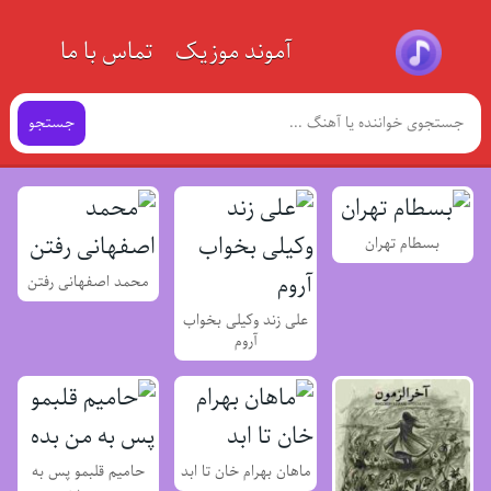
آموند موزیک
تماس با ما
جستجو
بسطام تهران
محمد اصفهانی رفتن
علی زند وکیلی بخواب
آروم
ماهان بهرام خان تا ابد
حامیم قلبمو پس به