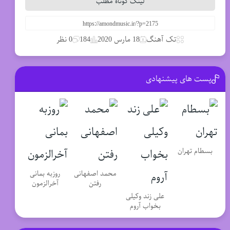
لینک کوتاه مطلب
تک آهنگ
18 مارس 2020
184
0 نظر
پست های پیشنهادی
بسطام تهران
محمد اصفهانی
روزبه بمانی
رفتن
آخرالزمون
علی زند وکیلی
بخواب آروم