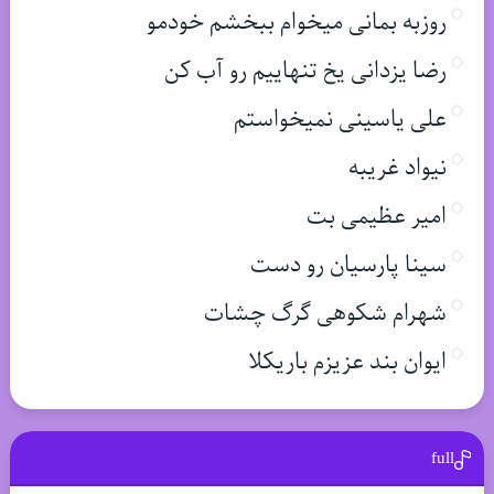
روزبه بمانی میخوام ببخشم خودمو
رضا یزدانی یخ تنهاییم رو آب کن
علی یاسینی نمیخواستم
نیواد غریبه
امیر عظیمی بت
سینا پارسیان رو دست
شهرام شکوهی گرگ چشات
ایوان بند عزیزم باریکلا
full