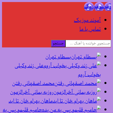
آموند موزیک
آموند موزیک
تماس با ما
جستجو
بسطام تهران
علی زند وکیلی
بخواب آروم
محمد اصفهانی رفتن
روزبه بمانی آخرالزمون
ماهان بهرام خان تا ابد
حامیم قلبمو پس به