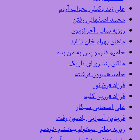
علی زند وکیلی بخواب آروم
محمد اصفهانی رفتن
روزبه بمانی آخرالزمون
ماهان بهرام خان تا ابد
حامیم قلبمو پس به من بده
ماکان بند رویای تاریک
حامد همایون فرشته
فرزاد فرخ نور
فرزاد فرزین کلبه
علی اصحابی سیگار
فریدون آسرایی یادمون رفت
روزبه بمانی میخوام ببخشم خودمو