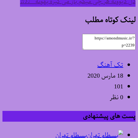
دل دیوونه هر چی میگم باز می گیره بهونه ♩♪♫
لینک کوتاه مطلب
تک آهنگ
18 مارس 2020
101
0 نظر
پست های پیشنهادی
بسطام تهران