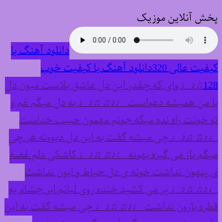
پخش آنلاین موزیک
دانلود آهنگ با
کیفیت عالی 320
دانلود آهنگ با کیفیت خوب
128
♫♪♩ وای که چقدر این دل عاشق بلاست میون دل
با من همیشه دعواست ♩♪♫ ♫♪♩ به دل میگم غم و
تو خونت راه نده میگه جونم مهمون حبیب خداست
♩♪♫ ♫♪♩ چی میشه گفت به این دل دیوونه هر چی
میگم باز می گیره بهونه ♩♪♫ ♫♪♩ کاشکی دلم غصه
ی پنهون نداشت خونه ی دل حیاط و ایون نداشت
♩♪♫ ♫♪♩ پر می کشید خنده روی لبانم ابر چشام یه
قطره بارون نداشت ♩♪♫ ♫♪♩ چی میشه گفت به این