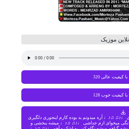
لاین موزیک
با کیفیت عالی 320
با کیفیت خوب 128
ی ♩♪♫ ♫♪♩ آره میدونم بد بوده کارم اینجوری دلگیری
 نگی میخوای ازم جداشی ♩♪♫ ♫♪♩ میشه ببخشی و
 گناهم میشه نگاه کنی به اشک و آهم ♩♪♫ ♫♪♩