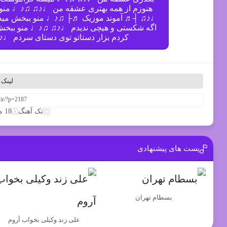
هنوزم از همه بهتری عشقه من ♩♪♫ ♫♪♩ منو ب
♩♪♫ ┤♬ آموند موزیک ♬├ ♫♪♩ منو ببخش میدونم
اگه شکستی و هیچی ندیدم ♩♪♫ ♫♪♩ منو ببخش
کردم بزار دستاتو توی دستای سردم ♩
لینک 
تک آهنگ
18 مارس 2020
پست های پیشنهادی
بسطام تهران
علی زند وکیلی بخواب آروم