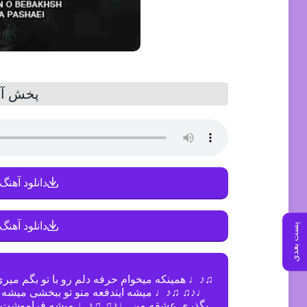
پخش آن
دانلود آهنگ 
دانلود آهنگ 
پست بعدی
♫♪♩ همینکه میخوام حرفه دلم رو با تو بگم میر
♩♪♫ ♫♪♩ میشه ایندفعه منو تو ببخشی میشه
بگذری عشقه من ♩♪♫ ♫♪♩ میشه فراموشت بشه