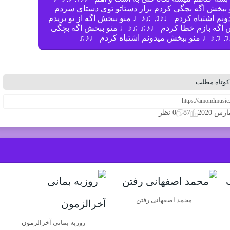
بخش اگه بچگی کردم بزار دستاتو توی دستای سردم
 اشتباه کردم ♩♪♫ ♫♪♩ منو ببخش اگه از تو بریدم
 اگه بازم خطا کردم ♩♪♫ ♫♪♩ منو ببخش اگه بچگی
♪♫ ♫♪♩ منو ببخش میدونم اشتباه کردم ♩♪♫
کوتاه مطلب
87
0 نظر
محمد اصفهانی رفتن
روزبه بمانی آخرالزمون