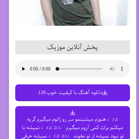
پخش آنلاین موزیک
دانلود آهنگ با کیفیت خوب 128
♫♪♩ هنوزم میشینمو سر رو زانوم میگیرم گریه
میکنم برات کمی آروم میگیرم ♩♪♫ ♫♪♩ نمیشه با
تو نبود نمیشه از تو نخوند ♩♪♫ ♫♪♩ نمیشه حرفی