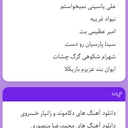
علی یاسینی نمیخواستم
نیواد غریبه
امیر عظیمی بت
سینا پارسیان رو دست
شهرام شکوهی گرگ چشات
ایوان بند عزیزم باریکلا
full
دانلود آهنگ های دکاموند و زانیار خسروی
دانلود آهنگ های محمدرضا منصوری