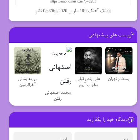
تک آهنگ
18 مارس 2020
76
0 نظر
پست های پیشنهادی
بسطام تهران
علی زند وکیلی
روزبه بمانی
بخواب آروم
آخرالزمون
محمد اصفهانی
رفتن
دیدگاه خود را بگذارید