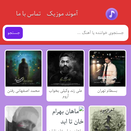
آموند موزیک
تماس با ما
جستجو
بسطام تهران
علی زند وکیلی بخواب
محمد اصفهانی رفتن
آروم