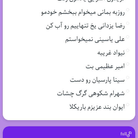
روزبه بمانی میخوام ببخشم خودمو
رضا یزدانی یخ تنهاییم رو آب کن
علی یاسینی نمیخواستم
نیواد غریبه
امیر عظیمی بت
سینا پارسیان رو دست
شهرام شکوهی گرگ چشات
ایوان بند عزیزم باریکلا
full