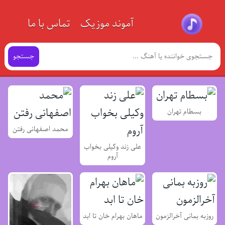
آموند موزیک
تماس با ما
جستجو
بسطام تهران
محمد اصفهانی رفتن
علی زند وکیلی بخواب
آروم
روزبه بمانی آخرالزمون
ماهان بهرام خان تا ابد