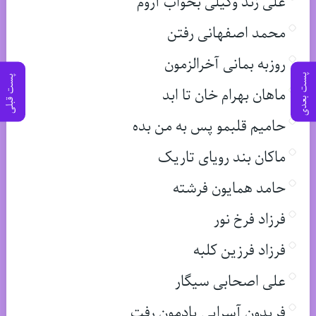
علی زند وکیلی بخواب آروم
محمد اصفهانی رفتن
روزبه بمانی آخرالزمون
پست بعدی
پست قبلی
ماهان بهرام خان تا ابد
حامیم قلبمو پس به من بده
ماکان بند رویای تاریک
حامد همایون فرشته
فرزاد فرخ نور
فرزاد فرزین کلبه
علی اصحابی سیگار
فریدون آسرایی یادمون رفت