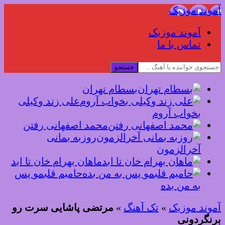
آموند موزیک
آموند موزیک
تماس با ما
جستجو
بسطام تهران
علی زند وکیلی
بخواب آروم
محمد اصفهانی رفتن
روزبه بمانی
آخرالزمون
ماهان بهرام خان تا ابد
حامیم قلبمو پس
به من بده
آموند موزیک
»
تک آهنگ
»
مرتضی پاشایی سرت رو
برنگردونی