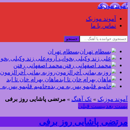
آموند موزیک
آموند موزیک
تماس با ما
جستجو
بسطام تهران
علی زند وکیلی بخو
محمد اصفهانی رفتن
روزبه بمانی آخرالزمون
ماهان بهرام خان تا ابد
حامیم قلبمو پس به 
آموند موزیک
»
تک آهنگ
»
مرتضی پاشایی روز برفی
پست بعدی
پست قبلی
مرتضی پاشایی روز برفی