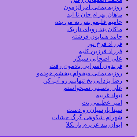
روزبه بمانی آخرالزمون
ماهان بهرام خان تا ابد
حامیم قلبمو پس به من بده
ماکان بند رویای تاریک
حامد همایون فرشته
فرزاد فرخ نور
فرزاد فرزین کلبه
علی اصحابی سیگار
فریدون آسرایی یادمون رفت
روزبه بمانی میخوام ببخشم خودمو
رضا یزدانی یخ تنهاییم رو آب کن
علی یاسینی نمیخواستم
نیواد غریبه
امیر عظیمی بت
سینا پارسیان رو دست
شهرام شکوهی گرگ چشات
ایوان بند عزیزم باریکلا