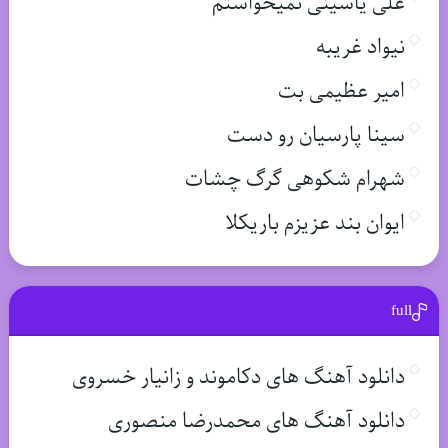
علی یاسینی نمیخواستم
نیواد غریبه
امیر عظیمی بت
سینا پارسیان رو دست
شهرام شکوهی گرگ چشات
ایوان بند عزیزم باریکلا
full
دانلود آهنگ های دکاموند و زانیار خسروی
دانلود آهنگ های محمدرضا منصوری