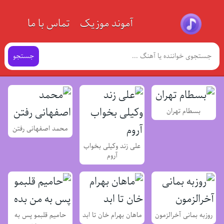
آموند موزیک
تماس با ما
جستجو
بسطام تهران
محمد اصفهانی رفتن
علی زند وکیلی بخواب
آروم
روزبه بمانی آخرالزمون
ماهان بهرام خان تا ابد
حامیم قلبمو پس به