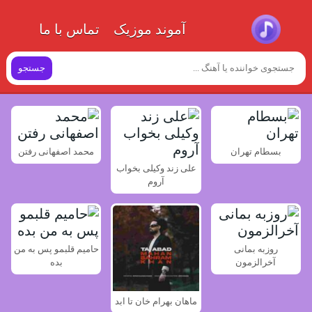
آموند موزیک
تماس با ما
جستجو
بسطام تهران
محمد اصفهانی رفتن
علی زند وکیلی بخواب
آروم
روزبه بمانی
حامیم قلبمو پس به من
آخرالزمون
بده
ماهان بهرام خان تا ابد