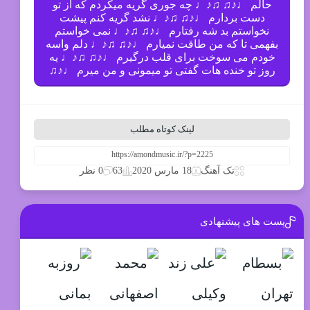
حالم ♩♪♫ ♫♪♩ چه جوری گریه میکردم که از تو
دست بردارم ♩♪♫ ♫♪♩ نشد گریه کنم پیشت
نخواستم بد شه رفتارم ♩♪♫ ♫♪♩ نمی خواستم
بفهمی تا که من طاقت نمیارم ♩♪♫ ♫♪♩ دلم واسه
خودم می سوخت برای قلب درگیرم ♩♪♫ ♫♪♩ یه
روز تو خنده هات گفتی تو میمونی و من میرم ♩♪♫
لینک کوتاه مطلب
63
تک آهنگ
18 مارس 2020
0 نظر
پست های پیشنهادی