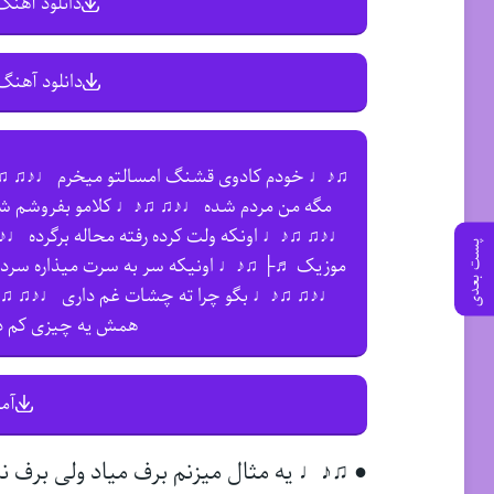
دانلود آهنگ 
دانلود آهنگ 
♫♪♩ خودم کادوی قشنگ امسالتو میخرم ♩♪♫ ♫♪
مگه من مردم شده ♩♪♫ ♫♪♩ کلامو بفروشم شال
♩♪♫ ♫♪♩ اونکه ولت کرده رفته محاله برگرده ♩♪♫
پست بعدی
موزیک ♬├ ♫♪♩ اونیکه سر به سرت میذاره سرد
♩♪♫ ♫♪♩ بگو چرا ته چشات غم داری ♩♪♫ ♫♪♩ 
همش یه چیزی کم 
آم
● ♫♪♩ یه مثال میزنم برف میاد ولی برف ن