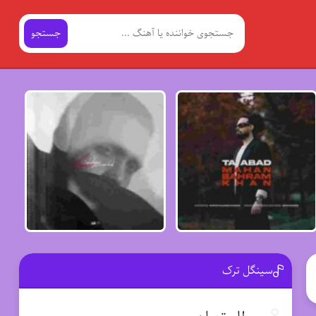
جستجو
سینگل ترک