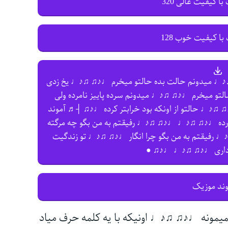
با کیفیت عالی 320
با کیفیت خوب 128
♩ میدونم حالت بده حالتو میخرم ♩♪♫ ♫♪♩ یخ زدی
تو میخرم ♩♪♫ ♫♪♩ میدونم سرده پاییز نامرده ولی
 ♫♪♩ حالتو از اونکه بود خرابتر کرده ♩♪♫ ┤♬ آموند
رده ♩♪♫ ♫♪♩ ♩♪♫ ♫♪♩ رفیقتم به من بگو چه مرگته
رفیقتم به من بگو چرا انگار ♩♪♫ ♫♪♩ تو زندگیت
داری ♩♪♫ ♫♪♩ ♩♪♫ ●
وند موزیک
میمونه ♩♪♫ ♫♪♩ اونیکه با یه کلمه حرف میاد