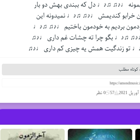
مونه ♩♪♫ ♫♪♩ دل که ببندی بهش دو بار
 خرابو کندیمش ♩♪♫ ♫♪♩ نمیدونه این
مون بردیم به خودمون باختیم ♩♪♫ ♫♪♩
♩♪♫ ♫♪♩ بگو چرا ته چشات غم داری ♩♪♫
♫♪♩ تو زندگیت همش یه چیزی کم داری ♩♪♫
کوتاه مطلب
57
0 نظر