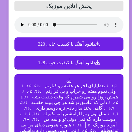
پخش آنلاین موزیک
دانلود آهنگ با کیفیت عالی 320
دانلود آهنگ با کیفیت خوب 128
♫♪♩ تعطیلیای آخر هر هفته رو کنارتم ♩♪♫ ♫♪♩
ولی تموم هفته رو خراب و بی قرارتم ♩♪♫ ♫♪♩
همش روزا رو می شمرم که وقت دیدنت بشه ♩♪♫
♫♪♩ دلی که عاشق تو شد هر چی ببینه حقشه ♩♪♫
♫♪♩ گاهی بخند بذار یادم نره دوسم داری ♩♪♫
♫♪♩ مثل اون روزا آرامشم با تو تکمیله ♩♪♫ ♫♪♩
دوست دارم گه نمی دونی تو واسه من ♩♪♫ ┤♬
آموند موزیک ♬├ ♫♪♩ هنوزم همونی دنیای من بی
تو تعطیله ♩♪♫ ♫♪♩ نمی دونی همش دارم یواشکی