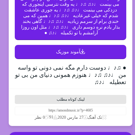
می بینمت ♩♪♫ ♫♪♩ یه وقت نترسی اینجوری که
دزدکی می بینمت ♩♪♫ ♫♪♩ یه جوری عاشقت
شدم که خیلی غیرعادیه ♩♪♫ ♫♪♩ همین که می
خندی برام از سرمم زیادیه ♩♪♫ ♫♪♩ گاهی بخند
بذار یادم نره دوسم داری ♩♪♫ ♫♪♩ مثل اون روزا
آرامشم با تو تکمیله ♩♪♫ ●
آموند موزیک
● ♫♪♩ دوست دارم مگه نمی دونی تو واسه
من ♩♪♫ ♫♪♩ هنوزم همونی دنیای من بی تو
تعطیله ♩♪♫
لینک کوتاه مطلب
91
تک آهنگ
27 مارس 2020
0 نظر