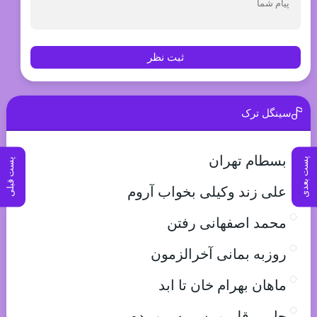
ثبت نظر
سینگل ترک
بسطام تهران
پست بعدی
پست قبلی
علی زند وکیلی بخواب آروم
محمد اصفهانی رفتن
روزبه بمانی آخرالزمون
ماهان بهرام خان تا ابد
حامیم قلبمو پس به من بده