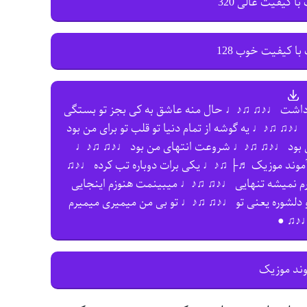
با کیفیت عالی 320
با کیفیت خوب 128
 داشت ♩♪♫ ♫♪♩ حال منه عاشق به کی بجز تو بستگی
♫♪♩ یه گوشه از تمام دنیا تو قلب تو برای من بود
 بود ♩♪♫ ♫♪♩ شروعت انتهای من بود ♩♪♫ ♫♪♩
 آموند موزیک ♬├ ♫♪♩ یکی برات دوباره تب کرده ♩♪♫
م نمیشه تنهایی ♩♪♫ ♫♪♩ میبینمت هنوزم اینجایی
لشوره یعنی تو ♩♪♫ ♫♪♩ تو بی من میمیری میمیرم
♩♪♫ 
وند موزیک