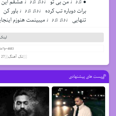
● ♫♪♩ من بی تو ♩♪♫ ♫♪♩ عشقم این روز
برات دوباره تب کرده ♩♪♫ ♫♪♩ باور کن 
تنهایی ♩♪♫ ♫♪♩ میبینمت هنوزم اینجا
لینک 
تک آهنگ
27 مارس 2020
پست های پیشنهادی