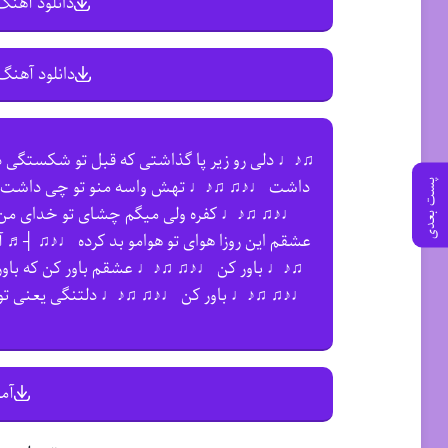
دانلود آهنگ 
دانلود آهنگ 
♫♪♩ دلی رو زیر پا گذاشتی که قبل تو شکستگی
داشت ♩♪♫ ♫♪♩ تهش واسه منو تو چی داشت ♩♪♫ 
پست بعدی
♩♪♫ ♫♪♩ کفره ولی میگم چشای تو خدای من
عشقم این روزا هوای تو هوامو بد کرده ♩♪♫ ┤♬
♫♪♩ باور کن ♩♪♫ ♫♪♩ عشقم باور کن که باور
♩♪♫ ♫♪♩ باور کن ♩♪♫ ♫♪♩ دلتنگی یعنی تو د
●
آم