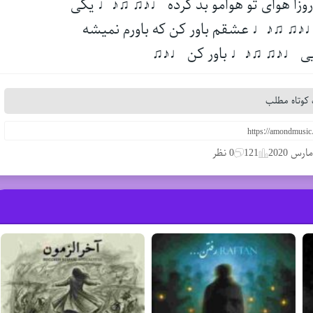
ا هوای تو هوامو بد کرده ♩♪♫ ♫♪♩ یکی
♩♪♫ ♫♪♩ عشقم باور کن که باورم نمیشه
یی ♩♪♫ ♫♪♩ باور کن ♩♪♫
کوتاه مطلب
121
0 نظر