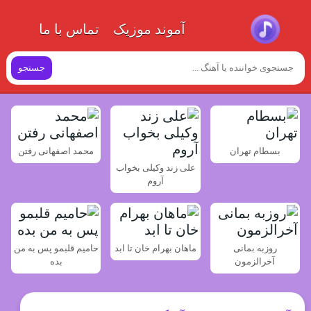
آموند موزیک
تماس با ما
جستجو
بسطام تهران
محمد اصفهانی رفتن
علی زند وکیلی بخواب
آروم
روزبه بمانی
ماهان بهرام خان تا ابد
حامیم قلبمو پس به من
آخرالزمون
بده