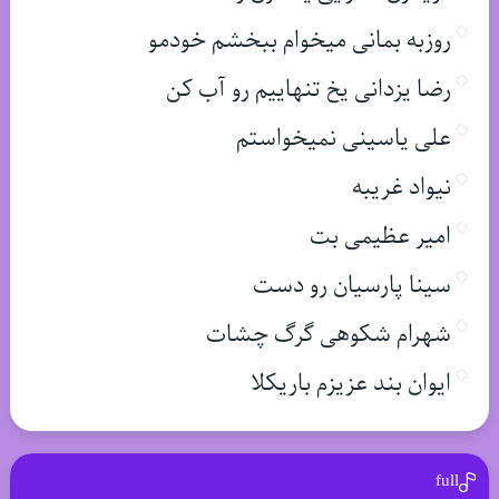
روزبه بمانی میخوام ببخشم خودمو
رضا یزدانی یخ تنهاییم رو آب کن
علی یاسینی نمیخواستم
نیواد غریبه
امیر عظیمی بت
سینا پارسیان رو دست
شهرام شکوهی گرگ چشات
ایوان بند عزیزم باریکلا
full