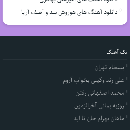
دانلود آهنگ های هوروش بند و آصف آریا
تک آهنگ
بسطام تهران
علی زند وکیلی بخواب آروم
محمد اصفهانی رفتن
روزبه بمانی آخرالزمون
ماهان بهرام خان تا ابد