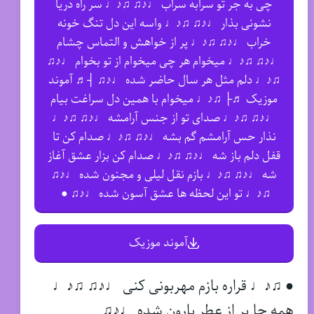
چی به جر تو سرابه سراب ♩♪♫ ♫♪♩ سر راه دریا
نشونی بذار ♩♪♫ ♫♪♩ واسه این دل تنگ خونه
خراب ♩♪♫ ♫♪♩ پر از خواهش و التماس چشام
♩♪♫ ♫♪♩ میخوام هر چی میخوام از تو بخوام ♩♪♫
♫♪♩ دلم مثل هر سال حاضر شده ♩♪♫ ┤♬ آموند
موزیک ♬├ ♫♪♩ میخوام با همین دل سراغت بیام
♩♪♫ ♫♪♩ صدای تو از جنس آرامشه ♩♪♫ ♫♪♩
نذار حس آرامشم گم بشه ♩♪♫ ♫♪♩ صدام کن تا
قفل دلم باز شه ♩♪♫ ♫♪♩ صدام کن بزار عشق آغاز
شه ♩♪♫ ♫♪♩ بازم نقل لیلی و مجنون شده ♩♪♫
♫♪♩ تو این لحظه ها عشق آسون شده ♩♪♫ ●
آموند موزیک
● ♫♪♩ قراره بازم مهربونی کنی ♩♪♫ ♫♪♩
همه جا پر از عطر بارون شده ♩♪♫