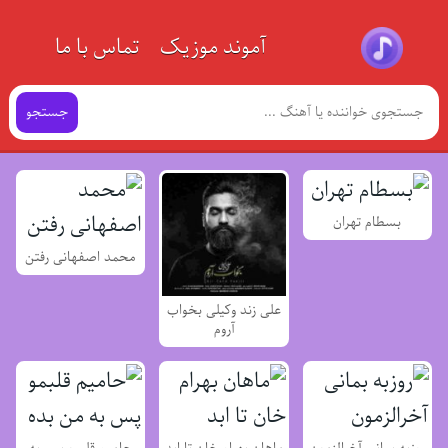
آموند موزیک
تماس با ما
جستجو
بسطام تهران
محمد اصفهانی رفتن
علی زند وکیلی بخواب
آروم