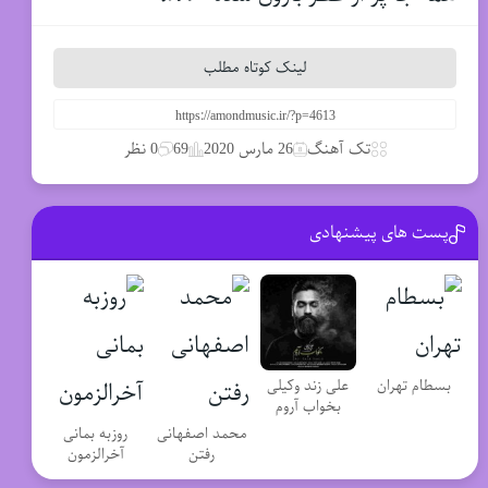
لینک کوتاه مطلب
تک آهنگ
26 مارس 2020
69
0 نظر
پست های پیشنهادی
علی زند وکیلی
بسطام تهران
بخواب آروم
محمد اصفهانی
روزبه بمانی
رفتن
آخرالزمون