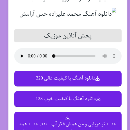
پخش آنلاین موزیک
دانلود آهنگ با کیفیت عالی 320
دانلود آهنگ با کیفیت خوب 128
♫♪♩ تو دریایی و من همش فکر آب ♩♪♫ ♫♪♩ همه