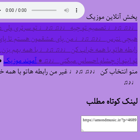
پخش آنلاین موزیک
♩♪♫ ♫♪♩ تصمیم تو چیه ♩♪♫ ♫♪♩ تو سرتری ولی عاش
هیچی نترس ♩♪♫ ♫♪♩ من پای عشقمون هستم تا پا
رابطه هاتو با همه خراب کن ♩♪♫ ♫♪♩ با همه بهم ب
تو اینو از چشام احساس میکنی ♩♪♫ ●
آموند موزیک
● 
منو انتخاب کن ♩♪♫ ♫♪♩ غیر من رابطه هاتو با همه 
♩♪♫
لینک کوتاه مطلب