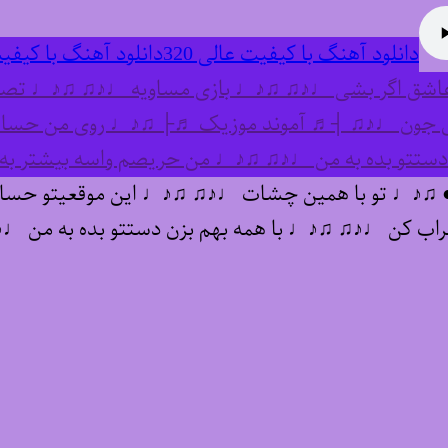
دانلود آهنگ با کیفیت عالی 320
دانلود آهنگ با کیفیت
ق اگر بشی ♩♪♫ ♫♪♩ بازی مساویه ♩♪♫ ♫♪♩ تصمیمتو
ی جون ♩♪♫ ┤♬ آموند موزیک ♬├ ♫♪♩ روی من حساب
زن دستتو بده به من ♩♪♫ ♫♪♩ من حریصم واسه بیشتر 
♫♪♩ تو با همین چشات ♩♪♫ ♫♪♩ این موقعیتو ح
خراب کن ♩♪♫ ♫♪♩ با همه بهم بزن دستتو بده به من 