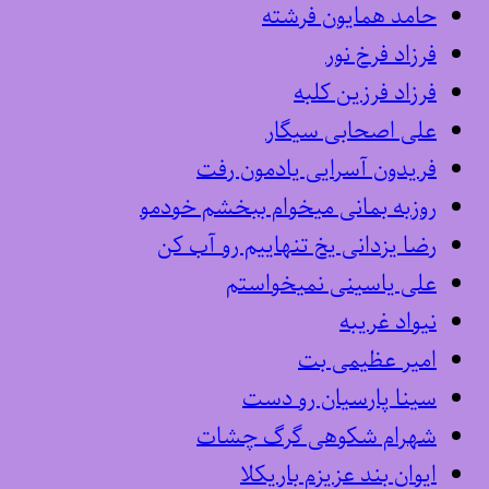
حامد همایون فرشته
فرزاد فرخ نور
فرزاد فرزین کلبه
علی اصحابی سیگار
فریدون آسرایی یادمون رفت
روزبه بمانی میخوام ببخشم خودمو
رضا یزدانی یخ تنهاییم رو آب کن
علی یاسینی نمیخواستم
نیواد غریبه
امیر عظیمی بت
سینا پارسیان رو دست
شهرام شکوهی گرگ چشات
ایوان بند عزیزم باریکلا