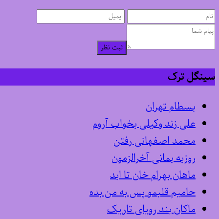
ثبت نظر
سینگل ترک
بسطام تهران
علی زند وکیلی بخواب آروم
محمد اصفهانی رفتن
روزبه بمانی آخرالزمون
ماهان بهرام خان تا ابد
حامیم قلبمو پس به من بده
ماکان بند رویای تاریک