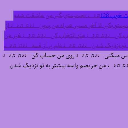
 خوب 128
♫♪♩ تصمیمتو بگیر من عاشقت شدم
 بگیر تا آخر مسیر همراه من بمون ♩♪♫ ♫♪♩ از
 کن ♩♪♫ ♫♪♩ منو انتخاب کن ♩♪♫ ♫♪♩ غیر من
به تو نزدیک شدن ♩♪♫ ♫♪♩ دلم پر از غمه ♩♪♫ ♫♪♩
ساس میکنی ♩♪♫ ♫♪♩ روی من حساب کن ♩♪♫ ♫♪♩
♩♪♫ ♫♪♩ من حریصم واسه بیشتر به تو نزدیک شدن