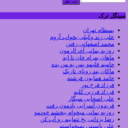
ثبت نظر
سینگل ترک
بسطام تهران
علی زند وکیلی بخواب آروم
محمد اصفهانی رفتن
روزبه بمانی آخرالزمون
ماهان بهرام خان تا ابد
حامیم قلبمو پس به من بده
ماکان بند رویای تاریک
حامد همایون فرشته
فرزاد فرخ نور
فرزاد فرزین کلبه
علی اصحابی سیگار
فریدون آسرایی یادمون رفت
روزبه بمانی میخوام ببخشم خودمو
رضا یزدانی یخ تنهاییم رو آب کن
علی یاسینی نمیخواستم