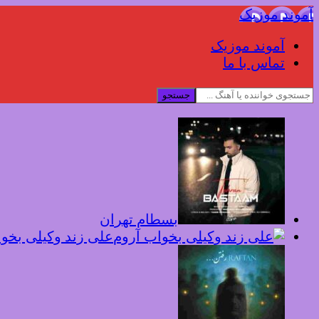
آموند موزیک
آموند موزیک
تماس با ما
جستجو
بسطام تهران
علی زند وکیلی بخو