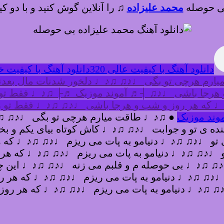
 بی حوصله
محمد علیزاده
♫
را آنلاین گوش کنید و با دو کی
دانلود آهنگ با کیفیت عالی 320
دانلود آهنگ با کیفیت خوب
م هرچی تو بگی ♩♪♫ ♫♪♩ دلخور شدنات مال بعدنه
و هرجا باشی ♩♪♫ ┤♬ آموند موزیک ♬├ ♫♪♩ فقط تو ر
♩ که هر روز و شب و هرجا باشی ♩♪♫ ♫♪♩ فقط تو ر
وند موزیک
● ♫♪♩ طاقت میارم هرچی تو بگی ♩♪♫ ♫
ه ی تو و جوابت ♩♪♫ ♫♪♩ کاش کوتاه بیای یکم و بخ
 تو ♩♪♫ ♫♪♩ دنیامو به پات می ریزم ♩♪♫ ♫♪♩ که 
تو ♩♪♫ ♫♪♩ دنیامو به پات می ریزم ♩♪♫ ♫♪♩ که ه
 ♩♪♫ ♫♪♩ بی حوصله م و قلبم می زنه ♩♪♫ ♫♪♩ ای
♩♪♫ ♫♪♩ دنیامو به پات می ریزم ♩♪♫ ♫♪♩ که هر ر
♪♫ ♫♪♩ دنیامو به پات می ریزم ♩♪♫ ♫♪♩ که هر روز