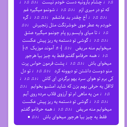
♫♪♩ چشام بارونیه دست خودم نیست ♩♪♫ ♫♪♩
که تو در میری ازم ♩♪♫ ♫♪♩ شونمو میگیره غم
♩♪♫ ♫♪♩ آخ چقدر بد عاشقم ♩♪♫ ♫♪♩ گره
خوردم به عطر موی خوشرتگت مثل زنجیرش ♩♪♫
♫♪♩ تا میای وایسم رو پام جونمو میگیره عشق
♩♪♫ ♫♪♩ گوشی تو دستمه یه ریز پیش عکست
میخوابم منه مریض ♩♪♫ ┤♬ آموند موزیک ♬├
♫♪♩ همه حرفامو گفتم فقط یه چیز بیا هرجور
میخوای باش ♩♪♫ ♫♪♩ پشت فرمون حواس پرت
منو دوست داشتن تو دیوونه کرد ♩♪♫ ♫♪♩ تو دل
کی برم تو هوای سرد یهو برگردی ای کاش ♩♪♫ ♫♪♩
لااقل یه حرفی بهم بزن که شاید امشبو بخوابم ♩♪♫
♫♪♩ من یه ماهی ام تو آرزوی قلاب مرده روی آبم
♩♪♫ ♫♪♩ گوشی تو دستمه یه ریز پیش عکست
میخوابم منه مریض ♩♪♫ ♫♪♩ همه حرفامو گفتم
فقط یه چیز بیا هرجور میخوای باش ♩♪♫ ●