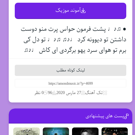
آموند موزیک
● ♫♪♩ پشت فرمون حواس پرت منو دوست
داشتن تو دیوونه کرد ♩♪♫ ♫♪♩ تو دل کی
برم تو هوای سرد یهو برگردی ای کاش ♩♪♫
لینک کوتاه مطلب
تک آهنگ
27 مارس 2020
96
0 نظر
پست های پیشنهادی