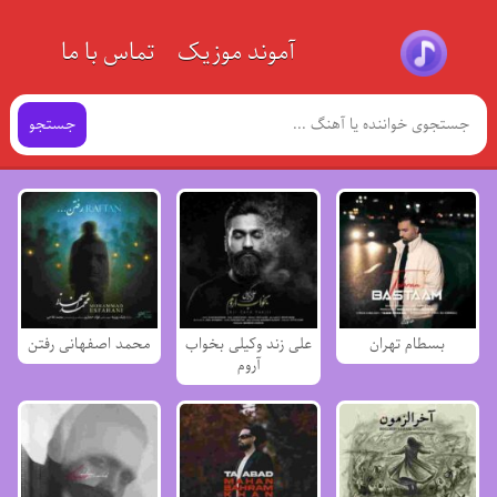
آموند موزیک
تماس با ما
جستجو
بسطام تهران
علی زند وکیلی بخواب
محمد اصفهانی رفتن
آروم