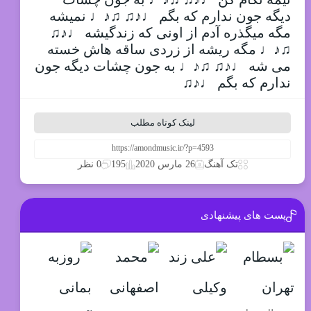
دیگه جون ندارم که بگم ♩♪♫ ♫♪♩ نمیشه
مگه میگذره آدم از اونی که زندگیشه ♩♪♫
♫♪♩ مگه ریشه از زردی ساقه هاش خسته
می شه ♩♪♫ ♫♪♩ به جون چشات دیگه جون
ندارم که بگم ♩♪♫
لینک کوتاه مطلب
195
تک آهنگ
26 مارس 2020
0 نظر
پست های پیشنهادی