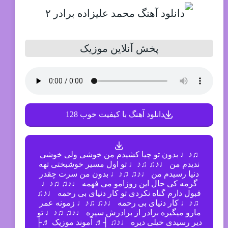
پخش آنلاین موزیک
دانلود آهنگ با کیفیت خوب 128
♫♪♩ بدون تو چیا کشیدم من خوشی ولی خوشی
ندیدم من ♩♪♫ ♫♪♩ تو اول مسیر خوشبختی تهه
دنیا رسیدم من ♩♪♫ ♫♪♩ بدون من سرت چقدر
گرمه کی حال این روزامو می فهمه ♩♪♫ ♫♪♩
قبول دارم گناه نکردی تو کار دنیای بی رحمه ♩♪♫
♫♪♩ کار دنیای بی رحمه ♩♪♫ ♫♪♩ زمونه عمر
مارو میگیره برادر از برادرش سیره ♩♪♫ ♫♪♩ تو
دیر رسیدی خیلی دیره ♩♪♫ ┤♬ آموند موزیک ♬├