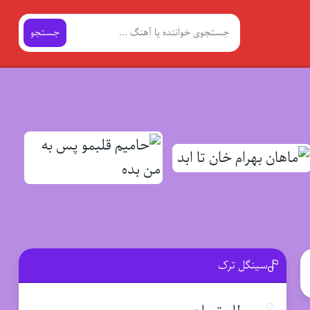
جستجو
سینگل ترک