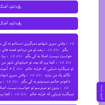
دانلود آهنگ 
دانلود آهنگ 
♫♪♩ وقتی میری تنهامو نمیگیری دستامو به کی ب
بگم ♩♪♫ ♫♪♩ بعد تو من دردامو غصه های ش
حواست نیست اصلا به کی بگم ♩♪♫ ♫♪♩ بیا چشام
♩♪♫ ♫♪♩ کجا برم که بعد تو خیابونای شهر من نگ
تو نمیگذره شبایی که خرابه حالم ♩♪♫ ┤♬ آموند
نگاتو یاد من نیاره ♩♪♫ ♫♪♩ وقتی میری تنها
داغونم حالمو نمیدونم به کی بگم ♩♪♫ ♫♪♩ ب
♫♪♩ بدون تو میترسم تو حواست نیست اصلا ب
پست بعدی
نمیگذره شبایی که خرابه حالم ♩♪♫ ♫♪♩ کجا برم ک