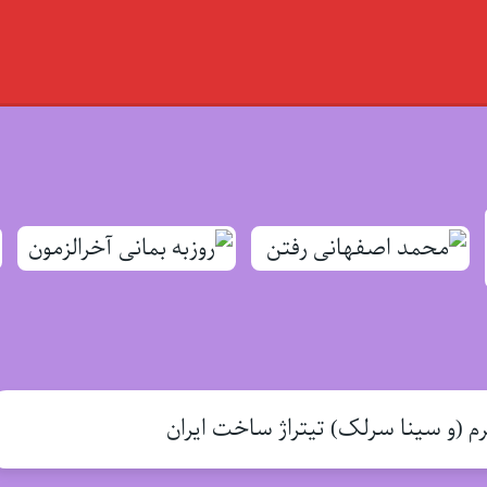
م (و سینا سرلک) تیتراژ ساخت ایران