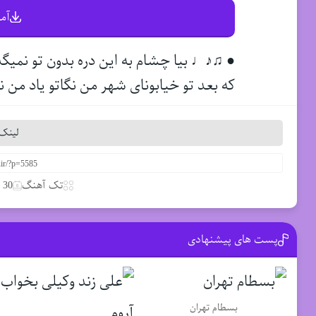
آم
● ♫♪♩ بیا چشام به این دره بدون تو نمیگ
که بعد تو خیابونای شهر من نگاتو یاد من 
لینک 
تک آهنگ
30 مارس 2020
پست های پیشنهادی
بسطام تهران