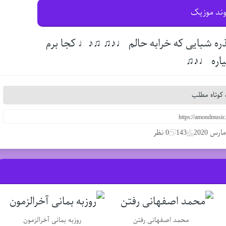
وند موزیک
ذره شبایی که خرابه حالم ♩♪♫ ♫♪♩ کجا برم
نیاره ♩♪♫
کوتاه مطلب
143
0 نظر
محمد اصفهانی رفتن
روزبه بمانی آخرالزمون