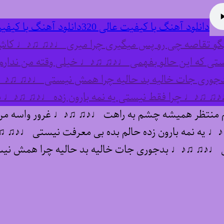
دانلود آهنگ با کیفیت عالی 320
دانلود آهنگ با کیفیت
بگو تقاصه چی رو پس میگیری چرا میری ♩♪♫ ♫♪♩ کاش
تی که این حالو بفهمی ♩♪♫ ♫♪♩ خیلی وقته من ندا
دجوری جات خالیه بد حالیه چرا همش نیستی ♩♪♫ ♫♪♩ ی
♫ ♫♪♩ چرا فقط نیستی یه نمه بارون زده ♩♪♫ ♫♪♩ 
منتظر همیشه چشم به راهت ♩♪♫ ♫♪♩ غرور واسه من ت
یه نمه بارون زده حالم بده بی معرفت نیستی ♩♪♫ ♫
ستی ♩♪♫ ♫♪♩ بدجوری جات خالیه بد حالیه چرا همش 