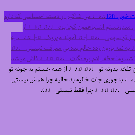
 خوب 128
♫♪♩ من شاکیم از دسته احساسی که دارم
 میدونستم اشتباهمون کجا بود ♩♪♫ ♫♪♩ از
رم از تو سهمی ♩♪♫ ┤♬ آموند موزیک ♬├ ♫♪♩ یه
ه نمه بارون زده حالم بده بی معرفت نیستی ♩♪♫
نشد یه لحظه یادم بره نگات ♩♪♫ ♫♪♩ کاش میشد
لخه بدونه تو ♩♪♫ ♫♪♩ از همه خستم به جونه تو
♪♩ بدجوری جات خالیه بد حالیه چرا همش نیستی
نیستی ♩♪♫ ♫♪♩ چرا فقط نیستی ♩♪♫