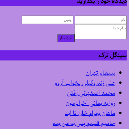
دیدگاه خود را بگذارید
ثبت نظر
سینگل ترک
بسطام تهران
علی زند وکیلی بخواب آروم
محمد اصفهانی رفتن
روزبه بمانی آخرالزمون
ماهان بهرام خان تا ابد
حامیم قلبمو پس به من بده