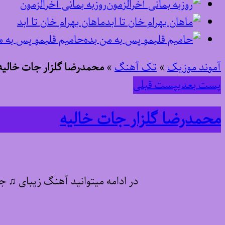
روزبه بمانی آخرالزمون
ماهان بهرام خان تا ابد
حامیم قلبمو پس به م
آموند موزیک
»
تک آهنگ
»
محمدرضا گلزار جات خالیه
پست بعدی
پست قبلی
محمدرضا گلزار جات خالیه
در ادامه میتوانید آهنگ زیبای ♫ ج