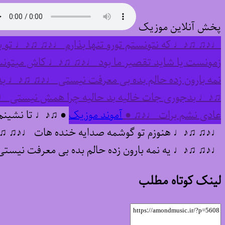
پخش آنلاین موزیک
♩♪♫ ♫♪♩ که نتونستم تورو تنها بذارم ♩♪♫ ♫♪♩ تو 
زمونست یا شاید تقصیر ما بود ♩♪♫ ♫♪♩ کاش میتونس
نمه بارون زده حالم بده بی معرفت نیستی ♩♪♫ ♫♪♩ ب
♫♪♩ بدجوری جات خالیه بد حالیه چرا همش نیستی ♩♪
عادی نشم برات ♩♪♫ ●
آموند موزیک
● ♫♪♩ تا نشینم 
♩♪♫ ♫♪♩ هنوزم تو گوشمه صدایه خنده هات ♩♪♫ ♫♪♩ 
♩♪♫ ♫♪♩ یه نمه بارون زده حالم بده بی معرفت نی
لینک کوتاه مطلب