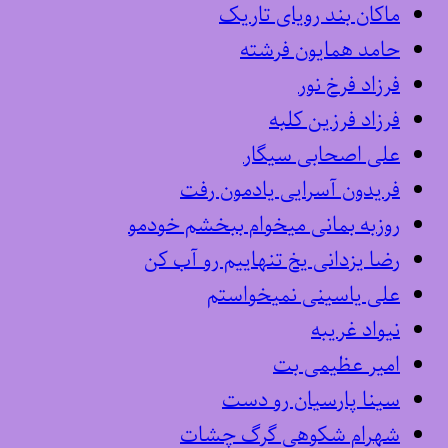
ماکان بند رویای تاریک
حامد همایون فرشته
فرزاد فرخ نور
فرزاد فرزین کلبه
علی اصحابی سیگار
فریدون آسرایی یادمون رفت
روزبه بمانی میخوام ببخشم خودمو
رضا یزدانی یخ تنهاییم رو آب کن
علی یاسینی نمیخواستم
نیواد غریبه
امیر عظیمی بت
سینا پارسیان رو دست
شهرام شکوهی گرگ چشات