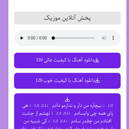
پخش آنلاین موزیک
دانلود آهنگ با کیفیت عالی 320
دانلود آهنگ با کیفیت خوب 128
♫♪♩ بیچاره من دار و ندارمو دادم ♩♪♫ ♫♪♩ هى
پاى همه چى وایسادم ♩♪♫ ♫♪♩ تهشم از چشت
افتادم من چقدر سادم ♩♪♫ ♫♪♩ كى شبیه من
واسه خنديدنت ضعف كرد ♩♪♫ ♫♪♩ تا نرفتى داد