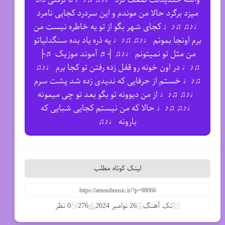
ميزد برگرد حالا من موندم و اين سردرد كجايى نامرد
♩♪♫ ♫♪♩ كجاى شهر بگو از تو یه خاطره نيست من
برم اونجا بمونم ♩♪♫ ♫♪♩ یه ذره ياد بده سنگدلیاتو
من مثل تو نمیتونم ♩♪♫ ┤♬ آموند موزیک ♬├
♫♪♩ در اون خونه رو قفل زده رفتن تو كجا برم ♩♪♫
♫♪♩ خستم از حرفایى كه ندیدى زده شد پشت سرم
♩♪♫ ♫♪♩ از من دیوونه تو بگو بعد تو چى میمونه
♩♪♫ ♫♪♩ حالا كه من نیستم كجایى شبایى كه
بارونه ♩♪♫
لینک کوتاه مطلب
تک آهنگ
26 نوامبر 2024
276
0 نظر