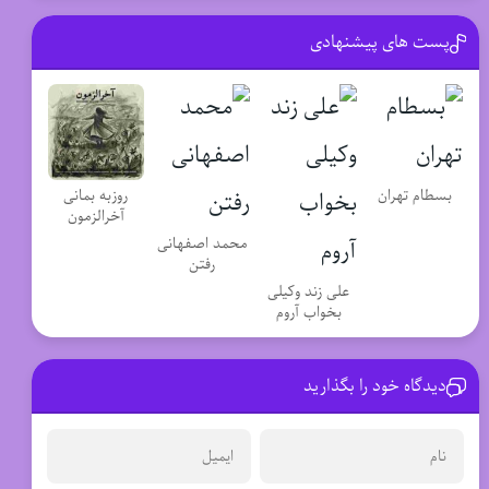
پست های پیشنهادی
روزبه بمانی
بسطام تهران
آخرالزمون
محمد اصفهانی
رفتن
علی زند وکیلی
بخواب آروم
دیدگاه خود را بگذارید