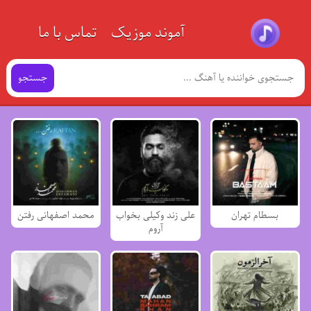
آموند موزیک
تماس با ما
جستجو
بسطام تهران
علی زند وکیلی بخواب
محمد اصفهانی رفتن
آروم