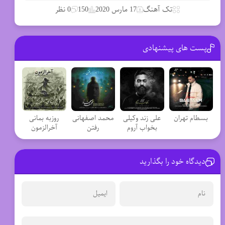
تک آهنگ
17 مارس 2020
150
0 نظر
پست های پیشنهادی
بسطام تهران
علی زند وکیلی
محمد اصفهانی
روزبه بمانی
بخواب آروم
رفتن
آخرالزمون
دیدگاه خود را بگذارید