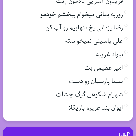
فریدون آسرایی یادمون رفت
روزبه بمانی میخوام ببخشم خودمو
رضا یزدانی یخ تنهاییم رو آب کن
علی یاسینی نمیخواستم
نیواد غریبه
امیر عظیمی بت
سینا پارسیان رو دست
شهرام شکوهی گرگ چشات
ایوان بند عزیزم باریکلا
full