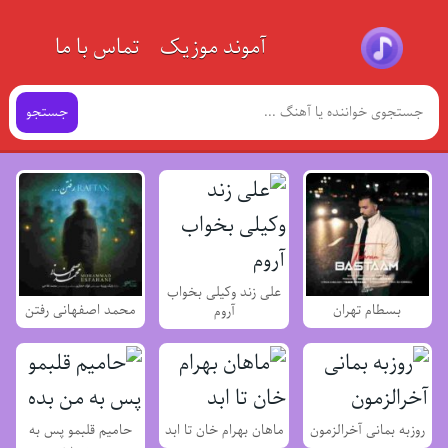
آموند موزیک
تماس با ما
جستجو
علی زند وکیلی بخواب
بسطام تهران
محمد اصفهانی رفتن
آروم
روزبه بمانی آخرالزمون
ماهان بهرام خان تا ابد
حامیم قلبمو پس به