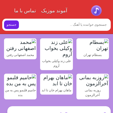
آموند موزیک
تماس با ما
جستجو
بسطام تهران
محمد اصفهانی رفتن
علی زند وکیلی بخواب
آروم
روزبه بمانی
ماهان بهرام خان تا ابد
حامیم قلبمو پس به من
آخرالزمون
بده