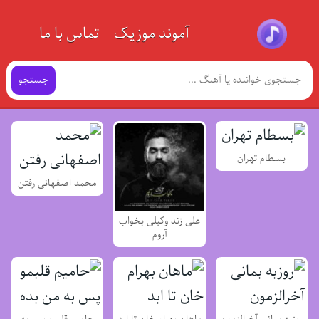
آموند موزیک
تماس با ما
جستجو
بسطام تهران
محمد اصفهانی رفتن
علی زند وکیلی بخواب
آروم