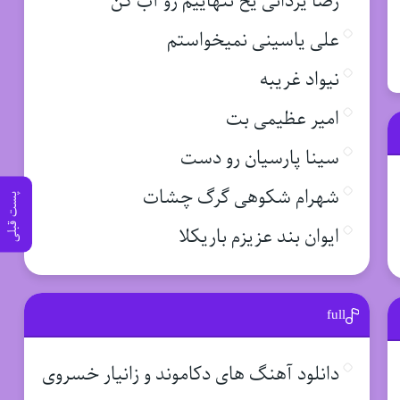
رضا یزدانی یخ تنهاییم رو آب کن
علی یاسینی نمیخواستم
نیواد غریبه
امیر عظیمی بت
سینا پارسیان رو دست
شهرام شکوهی گرگ چشات
پست قبلی
ایوان بند عزیزم باریکلا
full
دانلود آهنگ های دکاموند و زانیار خسروی