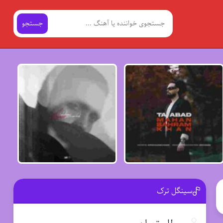
جستجو
سینگل ترک